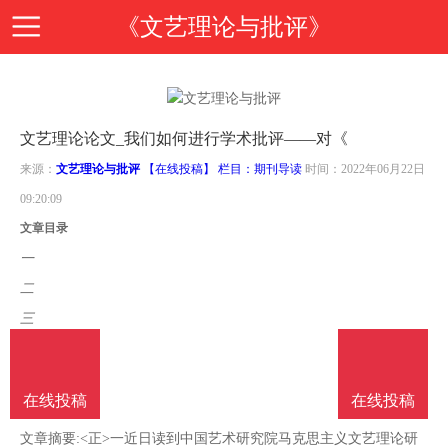
《文艺理论与批评》
首
文艺理论论文_我们如何进行学术批评——对《
页
期
来源：
文艺理论与批评
【在线投稿】 栏目：
期刊导读
时间：2022年06月22日
09:20:09
刊
期
文章目录
一
导
刊
投
二
三
读
介
稿
邮
四
五
绍
指
在线投稿
在线投稿
箱
在
六
文章摘要:<正>一近日读到中国艺术研究院马克思主义文艺理论研