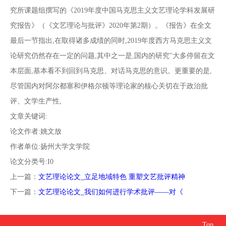
南
投
线
联
究所课题组撰写的《2019年度中国马克思主义文艺理论学科发展研
究报告》（《文艺理论与批评》2020年第2期）。《报告》在全文
稿
投
系
最后一节指出,在取得诸多成绩的同时,2019年度西方马克思主义文
论研究仍然存在一定的问题,其中之一是,国内的研究"大多停留在文
稿
我
本层面,基本看不到回到马克思、对话马克思的意识。更重要的是,
尽管国内对阿尔都塞和伊格尔顿等理论家的核心关切在于政治批
们
评、文学生产性,
文章关键词:
论文作者:姚文放
作者单位:扬州大学文学院
论文分类号:I0
上一篇：
文艺理论论文_立足地域特色 重塑文艺批评精神
下一篇：
文艺理论论文_我们如何进行学术批评——对《
Top