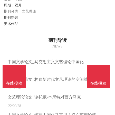
南
投
线
周期：双月
联
期刊分类：文艺理论
期刊热词：
稿
投
系
美术作品
稿
我
期刊导读
NEWS
们
中国文学论文_马克思主义文艺理论中国化
22/10/18
文艺理论论文_构建新时代文艺理论的空间维度
在线投稿
在线投稿
22/09/28
文艺理论论文_论托尼·本尼特对西方马克
22/09/28
中国文学论文_续写中国化马克思主义文艺理论评