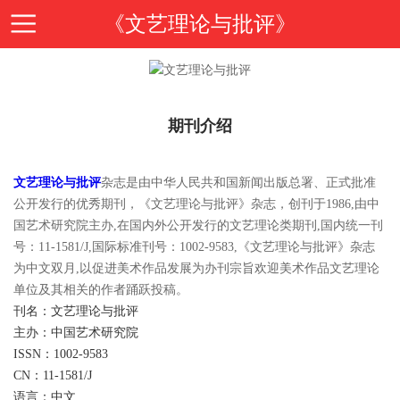
《文艺理论与批评》
首
期刊介绍
页
期
文艺理论与批评
杂志是由中华人民共和国新闻出版总署、正式批准
刊
期
公开发行的优秀期刊，《文艺理论与批评》杂志，创刊于1986,由中
国艺术研究院主办,在国内外公开发行的文艺理论类期刊,国内统一刊
导
刊
号：11-1581/J,国际标准刊号：1002-9583,《文艺理论与批评》杂志
投
为中文双月,以促进美术作品发展为办刊宗旨欢迎美术作品文艺理论
单位及其相关的作者踊跃投稿。
读
介
稿
邮
刊名：文艺理论与批评
主办：中国艺术研究院
绍
ISSN：1002-9583
指
箱
在
CN：11-1581/J
语言：中文