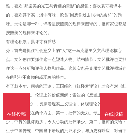
南
投
线
联
雅，喜欢“那柔美的光芒与青幽的晕影”的感觉；喜欢袁可嘉译本
的，喜欢其平实，淡中有味，欣赏“回想你过去眼神的柔和”的韵
稿
投
系
味。无论是哪一种，译者是按照美的规律来翻译的，批评家也都是
按照美的规律来评论的。
稿
我
有理论积累，批评才有质感
孙：首先是抓住社会意义上的“人”这一马克思主义文艺理论核心
们
点。文艺创作要抓住这一点塑造人物、结构情节，文艺批评也要抓
住这一点分析和评价人物和作品。这其实也是克服文艺批评领域存
在的那些不良倾向或现象的根本。
有了叔本华、康德的理论，王国维的《红楼梦评论》才会有对《红
楼梦》美学上、伦理上的价值新解；雷达的《废墟上的精魂——
〈白鹿原〉论》，贯穿着现实主义理论，体现理论的巨大力量。
孙：主要表现在两个方面。第一，批评的无力。专业性的批评渐
在线投稿
在线投稿
少，中肯的批评渐少，令人心动的批评渐少。第二，批评的失语：
生于中国传统、中国当下语境的批评渐少，与历史有呼应、对当下