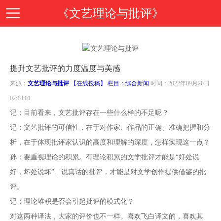
《文艺理论与批评》
首
提升文艺批评的力度温度与美感
页
期
来源：
文艺理论与批评
【在线投稿】 栏目：
综合新闻
时间：2022年09月20日
02:18:01
刊
期
记：目前看来，文艺批评存在一些什么样的不足呢？
记：文艺批评的可信性，在于对作家、作品的正确、准确把握和分
导
刊
投
析，在于体现批评家认识的高度和理解的深度，怎样实现这一点？
孙：要重视理论的积累。有理论积累的文学批评才能是“好处说
读
介
稿
邮
好，坏处说坏”、说真话的批评，才能是对文学创作提供借鉴的批
评。
绍
指
箱
在
记：理论堆积是否会引起批评的模式化？
对这两种译法，大家的评价也不一样。喜欢飞白译文的，喜欢其