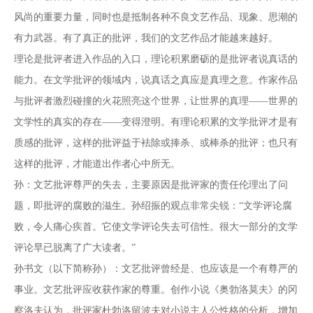
风尚的重要力量，同时也是抵制各种不良文艺作品、现象、思潮的
有力武器。有了真正的批评，我们的文艺作品才能越来越好。
理论是批评者进入作品的入口，理论积累磨砺的是批评者说真话的
能力。在文学批评的领域内，说真话之真应是真理之意。作家作品
与批评者激烈碰撞的火花照亮这个世界，让世界的真理——世界的
文学性的真实的存在——变得澄明。有理论积累的文学批评才是有
质感的批评，这样的批评益于袪除或捧杀、或棒杀的批评；也只有
这样的批评，才能道出作者心中所无。
孙：文艺批评尊严的失去，主要原因是批评家的责任伦理出了问
题，即批评的腐败的滋生。孙绍振的观点非常尖锐：“文学评论腐
败，令人痛心疾首。它使文学评论失去可信性。很大一部分的文学
评论早已脱离了广大读者。”
孙书文（以下简称孙）：文艺批评曾经是、也应该是一个有尊严的
事业。文艺批评应收获作家的尊重。创作小说《奥勃洛莫夫》的冈
察洛夫认为，批评家杜勃洛留波夫对小说主人公性格的分析，增加