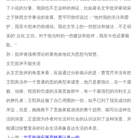
了小说的分量。我国也不乏这样的例证，比如著名文学批评家胡采
之于陕西文学事业的发展。贾平凹曾经说过：“他对我的关注和爱
护，我至今想来仍很感动。我在文学上的一些想法和做法，不乏胡
采的‘点化'之功。对于他当时的一些建议和批评，我至今也还要吸
取。”
孙：批评者须将理论积累有效地化为思想与智慧。
文艺批评不能失语
从文艺批评的角度来看，应该通过分析揭示的是：曹雪芹并没有把
王熙凤当作一个普通的恶的典型来谴责，他只是要指出，在一个腐
败、动摇、惶惑和空虚的没落贵族群中，有一个最强烈的功利主义
的挣扎者；王熙凤征服了自己周围的一切，似乎已到了现实成功的
岸边，但是，她挽救不了贵族家庭崩溃的整个趋势。能写出这种生
活的深度，正是因为作者对生活对社会的认识达到了这种深度，并
能通过纷繁复杂的社会生活表象直达生活的本质。
上一篇：
文艺批评应更严格更认真一些